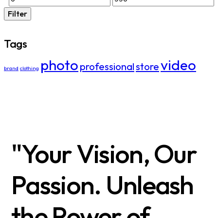
Filter
Tags
photo
video
professional
store
brand
clothing
"Your Vision, Our
Passion. Unleash
the Power of