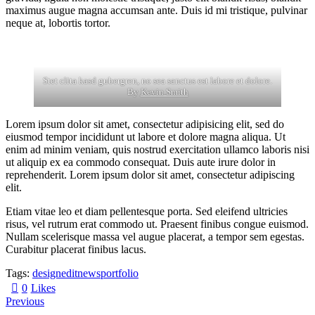
maximus augue magna accumsan ante. Duis id mi tristique, pulvinar
neque at, lobortis tortor.
Stet clita kasd gubergren, no sea sanctus est labore et dolore.
By
Kevin Smith
Lorem ipsum dolor sit amet, consectetur adipisicing elit, sed do
eiusmod tempor incididunt ut labore et dolore magna aliqua. Ut
enim ad minim veniam, quis nostrud exercitation ullamco laboris nisi
ut aliquip ex ea commodo consequat. Duis aute irure dolor in
reprehenderit. Lorem ipsum dolor sit amet, consectetur adipiscing
elit.
Etiam vitae leo et diam pellentesque porta. Sed eleifend ultricies
risus, vel rutrum erat commodo ut. Praesent finibus congue euismod.
Nullam scelerisque massa vel augue placerat, a tempor sem egestas.
Curabitur placerat finibus lacus.
Tags:
design
edit
news
portfolio
0
Likes
Previous