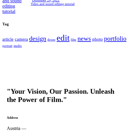
Dezember 29, 2022
Video and sound editing tutorial
Tag
edit
design
news
portfolio
article
camera
photo
drone
film
portrait
studio
"Your Vision, Our Passion. Unleash
the Power of Film."
Address
Austria —