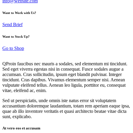
info@website.com
Want to Work with Us?
Send Brief
Want to Stock Up?
Go to Shop
Q
Proin faucibus nec mauris a sodales, sed elementum mi tincidunt.
Sed eget viverra egestas nisi in consequat. Fusce sodales augue a
accumsan. Cras sollicitudin, ipsum eget blandit pulvinar. Integer
tincidunt. Cras dapibus. Vivamus elementum semper nisi. Aenean
vulputate eleifend tellus. Aenean leo ligula, porttitor eu, consequat
vitae, eleifend ac, enim.
Sed ut perspiciatis, unde omnis iste natus error sit voluptatem
accusantium doloremque laudantium, totam rem aperiam eaque ipsa,
quae ab illo inventore veritatis et quasi architecto beatae vitae dicta
sunt, explicabo.
At vero eos et accusam