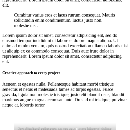
elit.
Curabitur varius eros et lacus rutrum consequat. Mauris
sollicitudin enim condimentum, luctus justo non,
molestie nisl.
Lorem ipsum dolor sit amet, consectetur adipisicing elit, sed do
eiusmod tempor incididunt ut labore et dolore magna aliqua. Ut
enim ad minim veniam, quis nostrud exercitation ullamco laboris nisi
ut aliquip ex ea commodo consequat. Duis aute irure dolor in
reprehenderit. Lorem ipsum dolor sit amet, consectetur adipiscing
elit.
Creative approach to every project
Aenean et egestas nulla. Pellentesque habitant morbi tristique
senectus et netus et malesuada fames ac turpis egestas. Fusce
gravida, ligula non molestie tristique, justo elit blandit risus, blandit
maximus augue magna accumsan ante. Duis id mi tristique, pulvinar
neque at, lobortis tortor.
Stet clita kasd gubergren, no sea sanctus est labore et dolore.