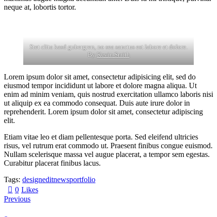
neque at, lobortis tortor.
Stet clita kasd gubergren, no sea sanctus est labore et dolore.
By
Kevin Smith
Lorem ipsum dolor sit amet, consectetur adipisicing elit, sed do
eiusmod tempor incididunt ut labore et dolore magna aliqua. Ut
enim ad minim veniam, quis nostrud exercitation ullamco laboris nisi
ut aliquip ex ea commodo consequat. Duis aute irure dolor in
reprehenderit. Lorem ipsum dolor sit amet, consectetur adipiscing
elit.
Etiam vitae leo et diam pellentesque porta. Sed eleifend ultricies
risus, vel rutrum erat commodo ut. Praesent finibus congue euismod.
Nullam scelerisque massa vel augue placerat, a tempor sem egestas.
Curabitur placerat finibus lacus.
Tags:
design
edit
news
portfolio
0
Likes
Previous