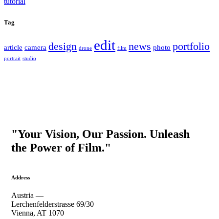
Tag
edit
design
news
portfolio
article
camera
photo
drone
film
portrait
studio
"Your Vision, Our Passion. Unleash
the Power of Film."
Address
Austria —
Lerchenfelderstrasse 69/30
Vienna, AT 1070