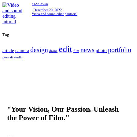
STANDARD
Dezember 29, 2022
Video and sound editing tutorial
Tag
edit
design
news
portfolio
article
camera
photo
drone
film
portrait
studio
"Your Vision, Our Passion. Unleash
the Power of Film."