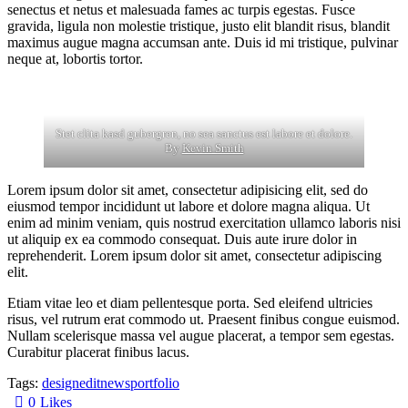
senectus et netus et malesuada fames ac turpis egestas. Fusce
gravida, ligula non molestie tristique, justo elit blandit risus, blandit
maximus augue magna accumsan ante. Duis id mi tristique, pulvinar
neque at, lobortis tortor.
Stet clita kasd gubergren, no sea sanctus est labore et dolore.
By
Kevin Smith
Lorem ipsum dolor sit amet, consectetur adipisicing elit, sed do
eiusmod tempor incididunt ut labore et dolore magna aliqua. Ut
enim ad minim veniam, quis nostrud exercitation ullamco laboris nisi
ut aliquip ex ea commodo consequat. Duis aute irure dolor in
reprehenderit. Lorem ipsum dolor sit amet, consectetur adipiscing
elit.
Etiam vitae leo et diam pellentesque porta. Sed eleifend ultricies
risus, vel rutrum erat commodo ut. Praesent finibus congue euismod.
Nullam scelerisque massa vel augue placerat, a tempor sem egestas.
Curabitur placerat finibus lacus.
Tags:
design
edit
news
portfolio
0
Likes